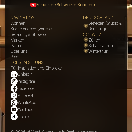
Für unsere Schweizer-Kunden >
NAVIGATION
DEUTSCHLAND
Wohnen
Jestetten (Studio &
Küche erleben (Vorteile)
Beratung)
Beratung & Showroom
SCHWEIZ
Marken
Zürich
Partner
Schaffhausen
Über uns
Winterthur
Blog
FOLGEN SIE UNS
Für Inspiration und Einblicke.
LinkedIn
Instagram
Facebook
Pinterest
WhatsApp
YouTube
TikTok
© 2026 di Vinci Kitchen - Alle Rechte vorbehalten.