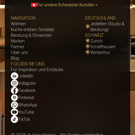
Für unsere Schweizer-Kunden >
NAVIGATION
DEUTSCHLAND
Wohnen
Jestetten (Studio &
Küche erleben (Vorteile)
Beratung)
Beratung & Showroom
SCHWEIZ
Marken
Zürich
Partner
Schaffhausen
Über uns
Winterthur
Blog
FOLGEN SIE UNS
Für Inspiration und Einblicke.
LinkedIn
Instagram
Facebook
Pinterest
WhatsApp
YouTube
TikTok
© 2026 di Vinci Kitchen - Alle Rechte vorbehalten.