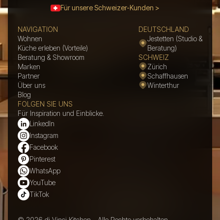
Für unsere Schweizer-Kunden >
NAVIGATION
DEUTSCHLAND
Wohnen
Jestetten (Studio &
Küche erleben (Vorteile)
Beratung)
Beratung & Showroom
SCHWEIZ
Marken
Zürich
Partner
Schaffhausen
Über uns
Winterthur
Blog
FOLGEN SIE UNS
Für Inspiration und Einblicke.
LinkedIn
Instagram
Facebook
Pinterest
WhatsApp
YouTube
TikTok
© 2026 di Vinci Kitchen - Alle Rechte vorbehalten.